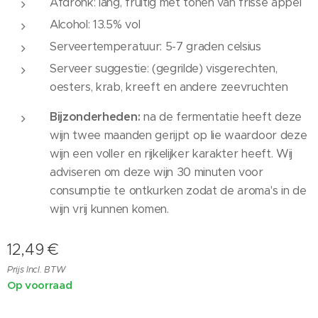
Afdronk: lang, fruitig met tonen van frisse appel
Alcohol: 13.5% vol
Serveertemperatuur: 5-7 graden celsius
Serveer suggestie: (gegrilde) visgerechten,
oesters, krab, kreeft en andere zeevruchten
Bijzonderheden:
na de fermentatie heeft deze
wijn twee maanden gerijpt op lie waardoor deze
wijn een voller en rijkelijker karakter heeft. Wij
adviseren om deze wijn 30 minuten voor
consumptie te ontkurken zodat de aroma's in de
wijn vrij kunnen komen.
12,49
€
Prijs Incl. BTW
Op voorraad